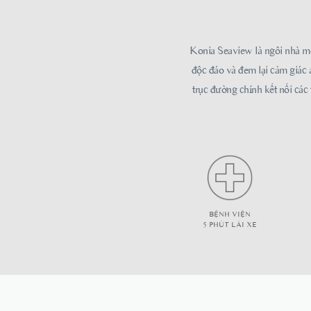
Konia Seaview là ngôi nhà mơ ư
độc đáo và đem lại cảm giác 
trục đường chính kết nối các 
BỆNH VIỆN
5 PHÚT LÁI XE