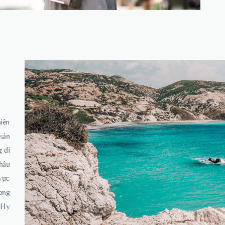
iên
 sản
 di
hâu
vực
ơng
h Hy