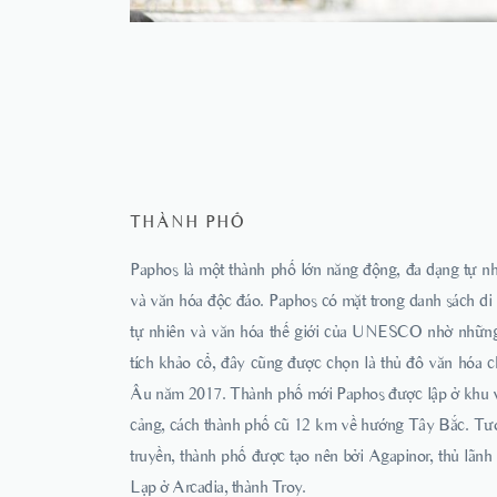
THÀNH PHỐ
Paphos là một thành phố lớn năng động, đa dạng tự nh
và văn hóa độc đáo. Paphos có mặt trong danh sách di
tự nhiên và văn hóa thế giới của UNESCO nhờ những
tích khảo cổ, đây cũng được chọn là thủ đô văn hóa c
Âu năm 2017. Thành phố mới Paphos được lập ở khu 
cảng, cách thành phố cũ 12 km về hướng Tây Bắc. Tư
truyền, thành phố được tạo nên bởi Agapinor, thủ lãn
Lạp ở Arcadia, thành Troy.