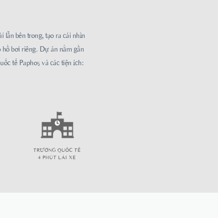
 lẫn bên trong, tạo ra cái nhìn
ó hồ bơi riêng. Dự án nằm gần
uốc tế Paphos và các tiện ích:
TRƯỜNG QUỐC TẾ
4 PHÚT LÁI XE