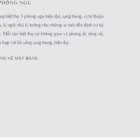
 PHÒNG NGỦ
g biệt thự 3 phòng ngủ hiện đại, sang trọng, vị trí thuận
n, là ngôi nhà lý tưởng cho những ai mới đến định cư tại
. Mỗi căn biệt thự có không gian và phòng ốc rộng rãi,
 hợp với lối sống sang trọng, hiện đại.
NG VẼ MẶT BẰNG