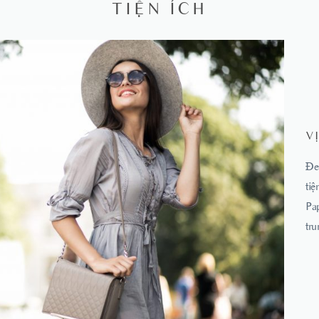
TIỆN ÍCH
V
Đe
ti
Pa
tru