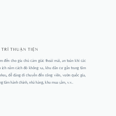
Ị TRÍ THUẬN TIỆN
m đến cho gia chủ cảm giác thoải mái, an toàn khi các
ện ích nằm cách đó không xa, khu dân cư gần trung tâm
phos, dễ dàng di chuyển đến công viên, vườn quốc gia,
ng tâm hành chính, nhà hàng, khu mua sắm, v.v..