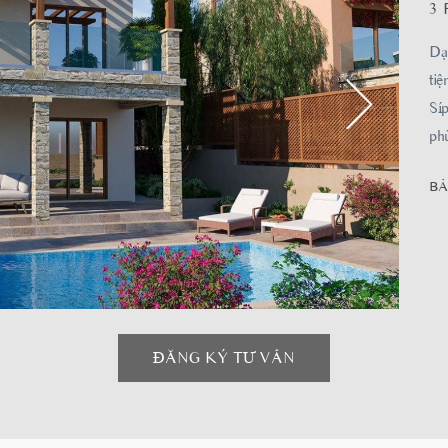
3
Dạn
tiệ
Síp
phù
BẢ
ĐĂNG KÝ TƯ VẤN