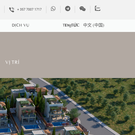
+ 357 7007 1717
DỊCH VỤ
TIN TỨC
English
中文 (中国)
VỊ TRÍ