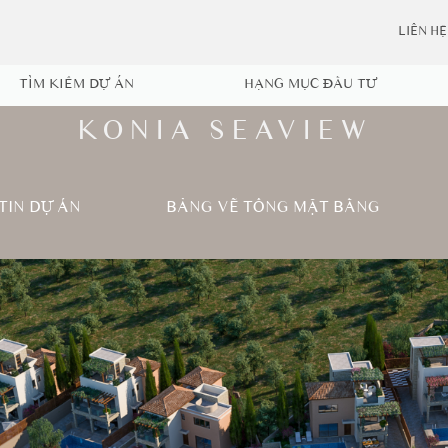
LIÊN HỆ
TÌM KIẾM DỰ ÁN
HẠNG MỤC ĐẦU TƯ
KONIA SEAVIEW
TIN DỰ ÁN
BẢNG VẼ TỔNG MẶT BẰNG