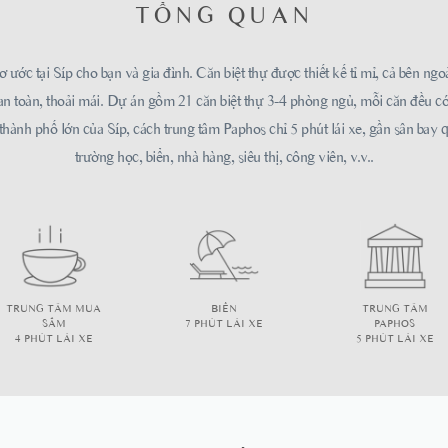
TỔNG QUAN
ớc tại Síp cho bạn và gia đình. Căn biệt thự được thiết kế tỉ mỉ, cả bên ngoài
an toàn, thoải mái. Dự án gồm 21 căn biệt thự 3-4 phòng ngủ, mỗi căn đều c
thành phố lớn của Síp, cách trung tâm Paphos chỉ 5 phút lái xe, gần sân bay q
trường học, biển, nhà hàng, siêu thị, công viên, v.v..
TRUNG TÂM MUA
BIỂN
TRUNG TÂM
SẮM
7 PHÚT LÁI XE
PAPHOS
4 PHÚT LÁI XE
5 PHÚT LÁI XE